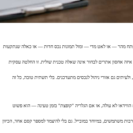
שנפתח מהר — או לאט מדי — ומול תמונות נכס חדות — או כאלה שנתקעות
 איזה אחסון אתרים לבחור אינה שאלה טכנית שולית. זו החלטה עסקית
, ולעיתים גם אזורי ניהול לנכסים מתעדכנים. בלי תשתית טובה, כל זה
ס יצירת קשר. אם הדף נטען באיטיות, אם הווידאו לא עולה, או אם הגלריה "קופצת" בזמן טעינה — הוא פשוט
י Google, עיכובים בזמני טעינה משפיעים על נטישה ועל מעורבות משתמשים, במיוחד במובייל. גם בלי להיצמד למספר קסם אחד, הכיוון