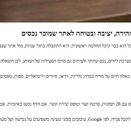
הירה, יציבה ובטוחה לאתר שמוכר נכסים
 אבל הוא כבר קיבל החלטה ראשונית. היא התקבלה בתוך שניות, מול אתר 
מערכת לידים, נכס שיווקי ולעיתים גם מרכז הפעילות של המותג. לכן השאלה
ם כאלה חיים על מדיה כבדה: גלריות, וידאו, סיורים וירטואליים, מפות, טפסים
דמיינו גולש שמחפש דירה חדשה מהנייד, בדרך לעבודה. הוא פותח עמוד נכס עם 28 תמונות, סרטון קצר וטופ
בנדל"ן, הרושם הראשוני הוא לא רק עניין של מיתוג. הוא משפיע על הסיכוי לקבל פנייה. לפ