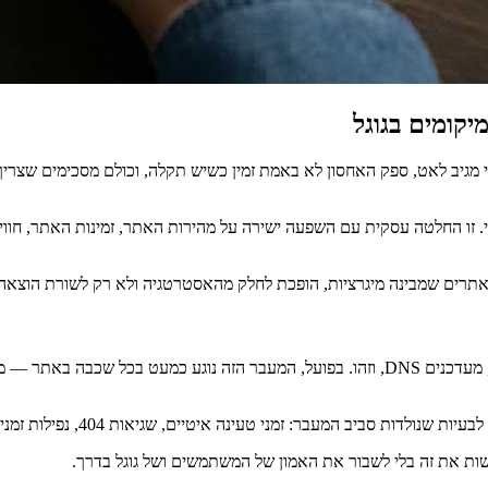
קומים בגוגל
 מגיב לאט, ספק האחסון לא באמת זמין כשיש תקלה, וכולם מסכימים שצר
י. זו החלטה עסקית עם השפעה ישירה על מהירות האתר, זמינות האתר, חוו
 אתרים שמבינה מיגרציות, הופכת לחלק מהאסטרטגיה ולא רק לשורת הוצאה
נה איטיים, שגיאות 404, נפילות זמניות, הפניות שבורות, או אתר שנחסם בטעות לסריקה.
ות את זה בלי לשבור את האמון של המשתמשים ושל גוגל בדרך.