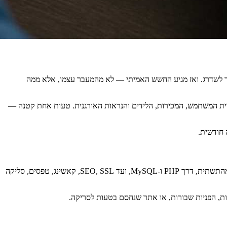
יך לשדרג. ואז מגיע החשש האמיתי — לא מהמעבר עצמו, אלא ממה
יית המשתמש, המכירות, הלידים והנראות האורגנית. טעות אחת קטנה —
 חודשית.
על הנייר, שדרוג אתר נשמע פשוט: מעבירים קבצים, מייבאים בסיס נתונים, מעדכנים DNS, וזהו. בפועל, המעבר הזה נוגע כמעט בכל שכבה באתר — מהתשתית, דרך PHP ו-MySQL, ועד SEO, SSL, קאשינג, טפסים, סליקה