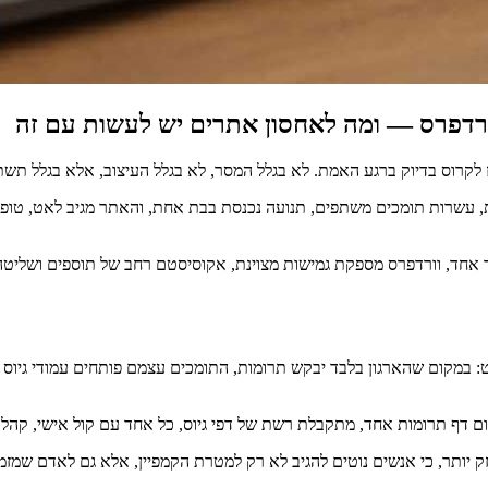
ורדפרס — ומה לאחסון אתרים יש לעשות עם זה
אז לקרוס בדיוק ברגע האמת. לא בגלל המסר, לא בגלל העיצוב, אלא בגלל ת
, עשרות תומכים משתפים, תנועה נכנסת בבת אחת, והאתר מגיב לאט, טופס
ד אחד, וורדפרס מספקת גמישות מצוינת, אקוסיסטם רחב של תוספים ושליטה
או Peer-to-Peer Fundraising, בנוי על רעיון פשוט: במקום שהארגון בלבד יבקש תרומות, התומכים
ם דף תרומות אחד, מתקבלת רשת של דפי גיוס, כל אחד עם קול אישי, קהל 
י חזק יותר, כי אנשים נוטים להגיב לא רק למטרת הקמפיין, אלא גם לאדם שמ