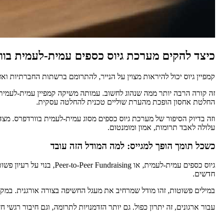
כיצד להקים מערכת גיוס כספים עמית-לעמית בו
קמפיין גיוס יכול להיראות מצוין על הנייר, להתרומם ברשתות החברתיות ו
זה קורה הרבה יותר ממה שנהוג לחשוב. עמותה משיקה קמפיין עמית-לעמית
החלטת אחסון הופכת מהערת שוליים טכנית להחלטה עסקית.
וזה בדיוק הסיפור של מערכת גיוס כספים מסוג עמית-לעמית בוורדפרס. מצ
עלולה לאבד תרומות, אמון ומומנטום.
כשכל תומך הופך למגייס: למה המודל הזה עובד
גיוס כספים עמית-לעמית, 
חדשים.
במילים פשוטות, זהו מודל שמרחיב את מעגל החשיפה בצורה אורגנית. במקו
עבור ארגונים, זה יתרון כפול. גם יותר הזדמנויות לתרומה, וגם חיבור רגש