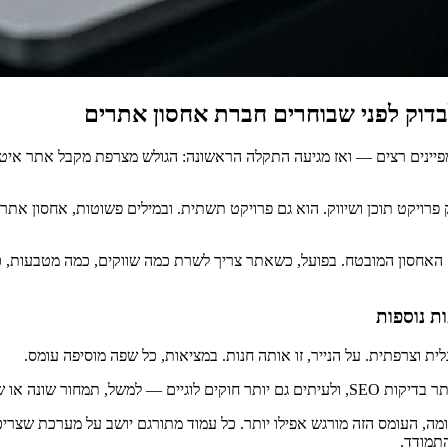
דוק לפני שבוחרים חברת אחסון אתרים
קמפיינים רצים — ואז מגיעה התקלה הראשונה: הגולש מצרפת מקבל אתר איט
פרויקט תוכן ושיווק. הוא גם פרויקט תשתית. ובמילים פשוטות, אחסון אתר
האחסון המובטח. בפועל, כשאתר צריך לשרת כמה שווקים, כמה מטבעות, כ
ת נוספות
ית וצרפתית. על הנייר, זו אותה חנות. במציאות, כל שפה מוסיפה עומס.
שילוח שונה לפי מדינה.
WordPress עם תוסף רב־לשוני, כמו WPML או פתרון דומה, העומס הזה מורגש אפילו יותר. כל עמוד מת
תמודד.