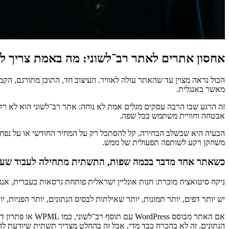
אחסון אתרים לאתר רב־לשוני: מה באמת צריך לב
הכול נראה מצוין עד שהאתר עולה לאוויר. העיצוב חד, התוכן מתורגם, ה
מאשר באנגלית.
זה הרגע שבו הרבה עסקים מגלים אמת לא נוחה: אתר רב־לשוני הוא לא רק 
אבטחה וחוויית משתמש בכל שפה.
הבעיה היא שבשלב הבחירה, קל להסתכל רק על המחיר החודשי או על נפח 
משחקן רקע לשותפה תפעולית של ממש.
כשאתר אחד מדבר בכמה שפות, התשתית מתחילה לעבוד שעו
ניקח סיטואציה מוכרת: חנות אונליין ישראלית פותחת גרסאות בעברית, אנגל
יש יותר דפים, יותר תמונות, יותר שאילתות לבסיס הנתונים, יותר הפניות, יותר בדיקות SEO, ולעיתים גם יותר חוקים לוגיים — למשל, תמחור שונה או 
אם האתר מבוסס 
הנתונים. זה לא בהכרח כבד מדי, אבל זה בהחלט מצריך תשתית שיודעת לה