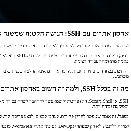
אחסון אתרים עם SSH: הגישה הקטנה שמשנה את הדרך שבה מנהלים אתר
יש רגעים שבהם אתר לא נופל, לא נפרץ ולא קורס — אבל עדיין מרגיש תקוע. 
באמת מתאימה לעבודה רצינית.
זה חשוב במיוחד כי בחירת חברת אחסון אתרים אינה החלטה טכנית בלבד.
משתבש.
מה זה בכלל SSH, ולמה זה חשוב באחסון אתרים?
SSH, או Secure Shell, הוא פרוטוקול שמאפשר להתחבר
ובשליטה גבוהה יותר.
בפועל, זה אומר שאפשר להריץ פקודות, לעדכן קבצים, לבצע פריסת קוד, לנה
למי זה רלוונטי? לא רק למפתחי DevOps. גם בוני אתרי WordPress, סוכנויות דיגיטל, מנהלי IT, בעלי חנויות אונליין ומנהלי אתרים שמחזיקים מערכת פעילה — כולם עשויים להרוויח מגישת SSH, במיוחד כשהאתר גדל.