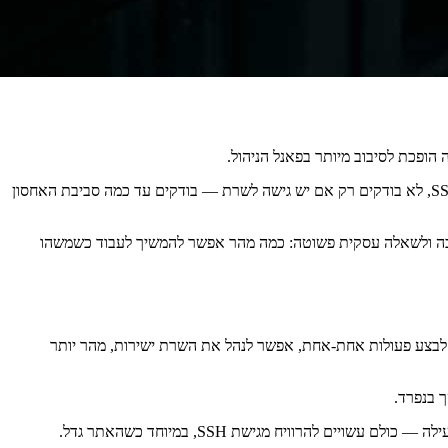
 הופכת לסיבוב מיותר בפאנל הניהול.
בדיוק בנקודה הזאת, הרבה בעלי אתרים ומפתחים מגלים ש-SSH הוא לא “פיצ’ר למתקדמים”, אלא כלי עבודה בסיסי. וכשבוחנים אחסון אתרים עם SSH, לא בודקים רק אם יש גישה לשרת — בודקים עד כמה סביבת האחסון
תמיכה ולשאלה עסקית פשוטה: כמה מהר אפשר להמשיך לעבוד כשמשהו
רפי או לבצע פעולות אחת-אחת, אפשר לנהל את השרת ישירות, מהר יותר
ך בנפרד.