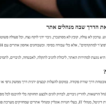
עדכון לא עולה, קובץ לא מסתנכרן, גיבוי ידני לוקח נצח, וכל פעולה פשוטה
 היא נוגעת למהירות האתר, ליכולת להגיב לתקלה, לאבטחה, לגיבויים, ל
 לשרת בצורה מאובטחת דרך שורת פקודה. במקום להעלות קבצים ידנית דרך ממשק ג
ל הרשאות, להריץ גיבויים, לבדוק לוגים ולבצע תחזוקה בלי להיכנס לכל מס