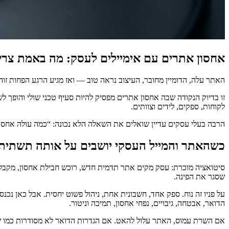
אחסון אתרים עם אימיילים לעסק: מה באמת צריך
האתר עלה, הדומיין מחובר, העיצוב נראה טוב — ואז מגיע הרגע הפחות זו
זו בדיוק הנקודה שבה אחסון אתרים מפסיק להיות סעיף טכני שולי והופך 
לקוחות, ספקים, לידים וצוותים.
הרבה בעלי עסקים עדיין שואלים את השאלה הלא נכונה: “כמה עולה אחסו
כשהאתר והמייל העסקי יושבים על אותה תשתית
סיטואציה מוכרת: עסק מקים אתר תדמית חדש, רוכש חבילת אחסון, מקבל ג
שסגר את הפינה.
על פניו זה נוח. ספק אחד, חשבונית אחת, ניהול פשוט יחסית. אבל כאן נ
הדואר, אבטחה, גיבויים, נפחי אחסון, תמיכה וניטור.
אם השרת עמוס, האתר עלול להאט. אם הגדרות הדואר לא מסודרות כמו שצר