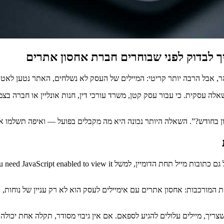
 לבדוק לפני שבוחרים חברת אחסון אתרים
הר, אבל הרבה יותר קריטי: המיילים של העסק לא נשלחים, האתר נטען לאט,
לשאלה עסקית. כי עבור עסק קטן, משרד עורכי דין, חנות אונליין או חברה
ן בחודש?”. השאלה היותר נכונה היא מה מקבלים בפועל — ואיפה תשלמו א
ם כתובות מייל תחת הדומיין, למשל
 need JavaScript enabled to view it.
כנסת המורכבות: אחסון אתרים עם אימיילים לעסק הוא לא רק עניין של נו
יך, מיילים עלולים להגיע לספאם. אם אין גיבוי מסודר, תקלה אחת יכול