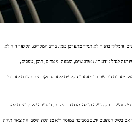
ים, והמלאי בחנות לא תמיד מתעדכן בזמן. ברוב המקרים, הסיפור הזה לא
עת לנהל מידע חי: משתמשים, הזמנות, מוצרים, תוכן, טפסים,
 על מסד נתונים שעובד מאחורי הקלעים ללא הפסקה. אם השרת לא בנוי
 המשתמש, זו רק גלישה רגילה. מבחינת השרת, זו סערה של קריאות למסד
עמוד, כל התחברות, כל חיפוש מוצר וכל תשלום בודק, שולף, מעדכן ושומר מידע. אם אחסון האתר לא מספק מספיק משאבי CPU ו-RAM, או אם בסיס הנתונים יושב בסביבה עמוסה ולא מנוהלת היטב, התוצאה תהיה