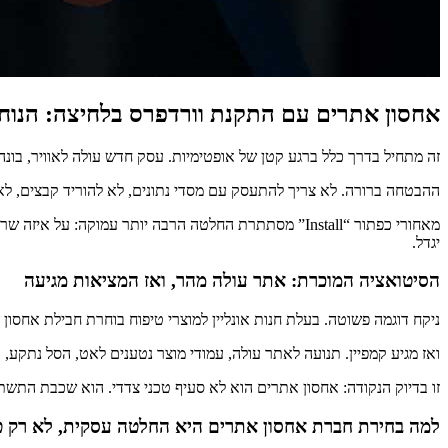
אחסון אתרים עם התקנת וורדפרס בלחיצה: הנוח
זה מתחיל בדרך כלל ברגע קטן של אופטימיות. עסק חדש עולה לאוויר, בונ
ההבטחה ברורה. לא צריך להתעסק עם מסדי נתונים, לא להוריד קבצים, לא
מאחורי כפתור “Install” מסתתרת החלטה הרבה יותר עמוק
יגדל.
הסיטואציה המוכרת: אתר עולה מהר, ואז המציאות מגיעה
ניקח דוגמה פשוטה. בעלת חנות אונליין למוצרי טיפוח בוחרת חבילת אחסון 
ואז מגיע קמפיין. תנועה לאתר עולה, עמודי מוצר נטענים לאט, הסל נתקע, 
זו בדיוק הנקודה: אחסון אתרים הוא לא סעיף טכני צדדי. הוא שכבת התשת
למה בחירת חברת אחסון אתרים היא החלטה עסקית, לא רק ט