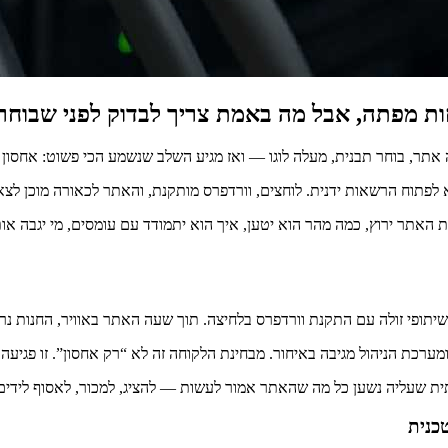
ות מפתה, אבל מה באמת צריך לבדוק לפני שבוחר
ה אתר, בוחר תבנית, מעלה לוגו — ואז מגיע השלב שנשמע הכי פשוט: אחסו
 לפתוח הרשאות ידנית. לוחצים, וורדפרס מותקנת, והאתר לכאורה מוכן לצ
ה: על איזה שרת האתר ירוץ, כמה מהר הוא יטען, איך הוא יתמודד עם עומסים, מי
שיתופי זולה עם התקנת וורדפרס בלחיצה. תוך שעה האתר באוויר, החנות נראי
ומערכת הניהול מגיבה באיחור. מבחינת הלקוחה זה לא “רק אחסון”. זו פגיעה
ית שעליה נשען כל מה שהאתר אמור לעשות — להציג, למכור, לאסוף לידים,
כנית